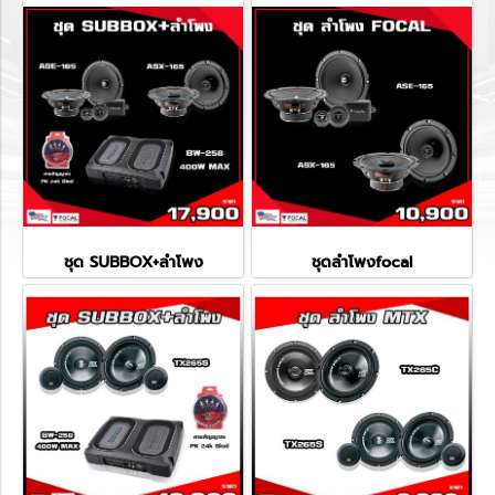
ชุด SUBBOX+ลำโพง
ชุดลำโพงfocal