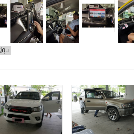
่ปุ่น