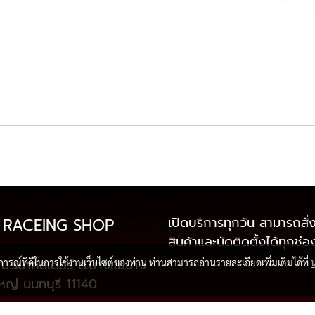
เปิดบริการทุกวัน สามารถสั่ง
 RACEING SHOP
สินค้าและนัดติดตั้งได้ทุกช่
ม.รนาคัสเตอร์ ต.บางแม่นาง
บการณ์ที่ดีในการใช้งานเว็บไซต์ของท่าน ท่านสามารถอ่านรายละเอียดเพิ่มเติมได้ที่
หญ่ นนทบุรี 11140
097-2826818
,