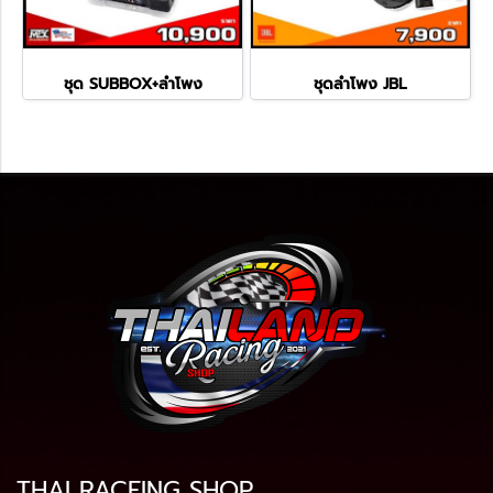
ชุด SUBBOX+ลำโพง
ชุดลำโพง JBL
THAI RACEING SHOP