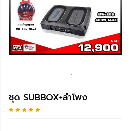
ชุด SUBBOX+ลำโพง