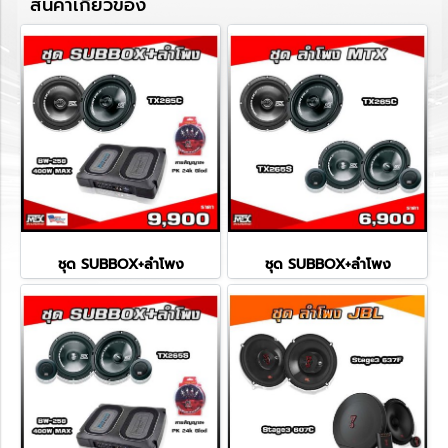
สินค้าเกี่ยวข้อง
ชุด SUBBOX+ลำโพง
ชุด SUBBOX+ลำโพง