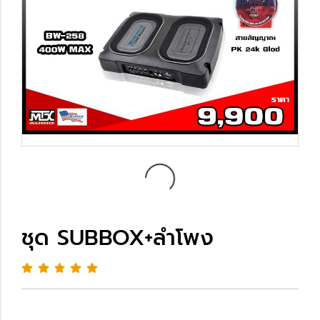
ชุด SUBBOX+ลำโพง